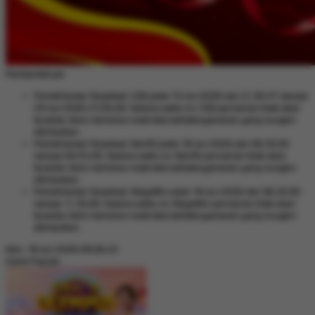
Pemberitahuan
Pemeliharaan Terjadwal: CQ9 pada 15-Jun-2026 dari 21.36.47 sampai
20-Jun-2026 23.00.00. Selama waktu ini, CQ9 permainan tidak akan
tersedia. Kami memohon maaf atas ketidaknyamanan yang mungkin
ditimbulkan.
Pemeliharaan Terjadwal: Nex4D pada 18-Jun-2026 dari 08.30.00
sampai 09.45.00. Selama waktu ini, Nex4D permainan tidak akan
tersedia. Kami memohon maaf atas ketidaknyamanan yang mungkin
ditimbulkan.
Pemeliharaan Terjadwal: MegaWin pada 18-Jun-2026 dari 08.30.00
sampai 11.30.00. Selama waktu ini, MegaWin permainan tidak akan
tersedia. Kami memohon maaf atas ketidaknyamanan yang mungkin
ditimbulkan.
Kam, 18-Jun-2026 09.06.22
Game Populer