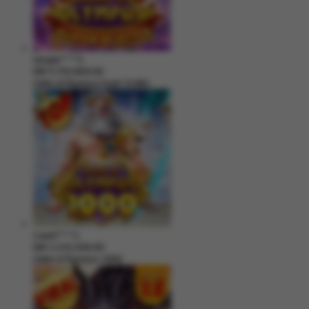
kangke****5
IDR
4,742,800.00
Gates of Olympus Super Scatter
irwant****3
IDR
3,335,200.00
Gates of Olympus 1000