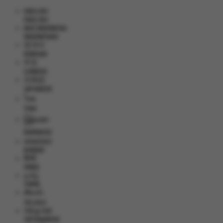
ENGLISH
ENGLISH
BHS INDONESIA
INDONESIAN
한국어
KOREAN
中文
CHINESE
日本語
JAPANESE
ไทย
THAI
မြန်မာစာ
BURMESE
ខេមរភាសា
KHMER
हिन्दी
HINDI
தமிழ்
TAMIL
తెలుగు
TELUGU
Tiếng Việt
VIETNAMESE