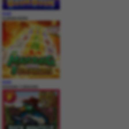
MAIN
DJ BOOM BOOM
MAIN
MAHJONG 5 DRAGONS