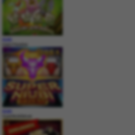
MAIN
Insect Paradise
MAIN
SuperNiubiDeluxe