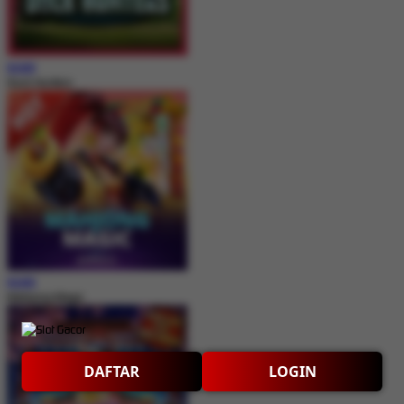
MAIN
Duck Hunters
MAIN
Mahjong Magic
DAFTAR
LOGIN