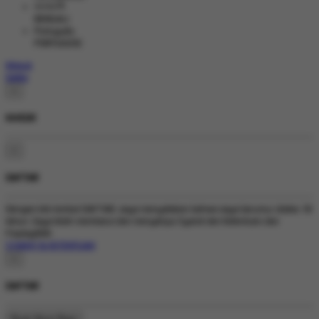
বাংলাদেশী
BENGALI
Português
PORTUGESE
Masuk
Daftar
×
MASUK
×
DAFTAR
Dengan klik tombol DAFTAR, saya menyatakan bahwa saya berumur diatas 18
tahun. Saya telah membaca dan menyetujui Syarat dan Ketentuan dari
Fixplay666
SYARAT & KETENTUAN
×
DAFTAR