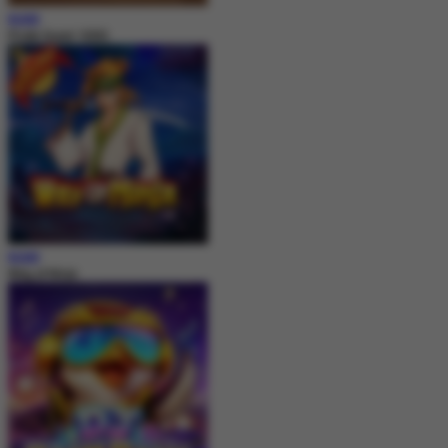
MAIN
Pirate Quest 1000
MAIN
Way of Ninja