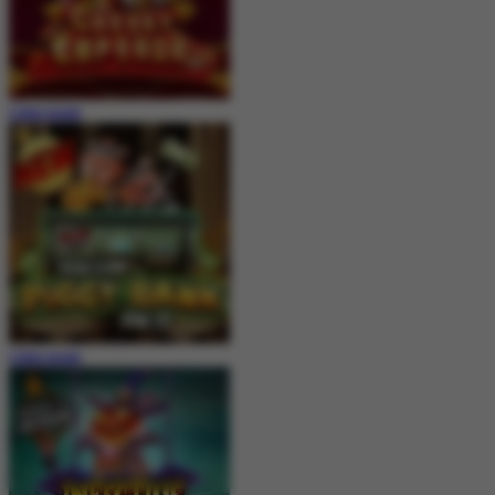
COBA
MAIN
COBA
MAIN