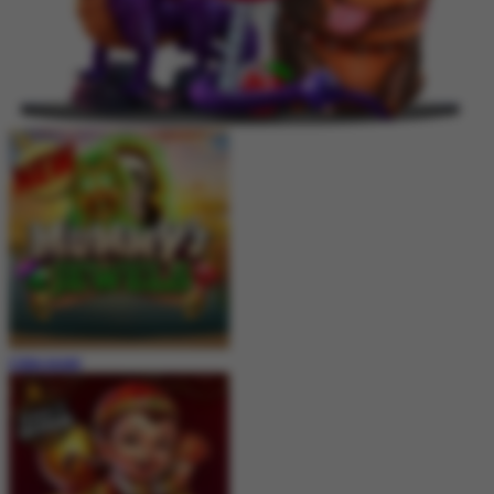
COBA
MAIN