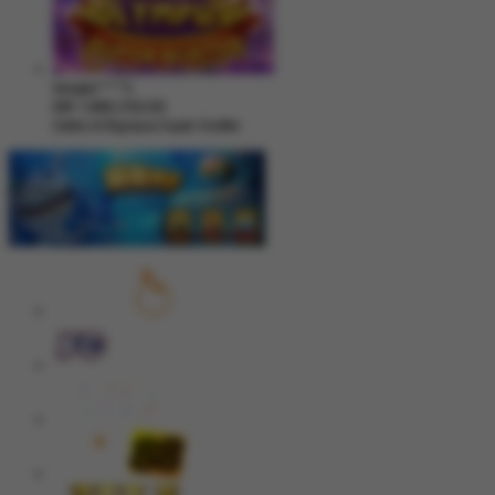
kangke****5
IDR
1,980,350.00
Gates of Olympus Super Scatter