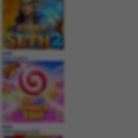
MAIN
Storm of Seth 2
MAIN
Sweet Bonanza 2500