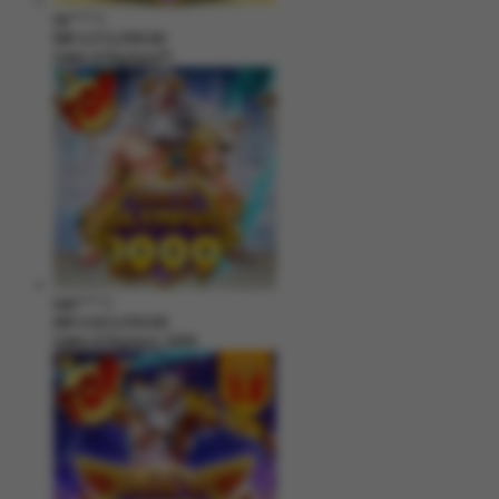
be****1
IDR
2,213,200.00
Gates of Olympus™
bab****1
IDR
2,023,250.00
Gates of Olympus 1000